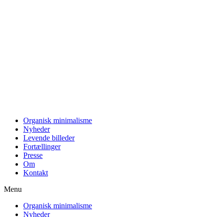
Videre
til
indhold
Organisk minimalisme
Nyheder
Levende billeder
Fortællinger
Presse
Om
Kontakt
Menu
Organisk minimalisme
Nyheder