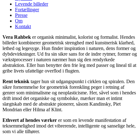
Levende billeder
Fortællinger
Presse
Om
Kontakt
Vera Rahbek
er organisk minimalist, kolorist og
formalist. Hendes
billeder kombinerer geometrisk strenghed med kunstnerisk klarhed,
lethed og legesyge. Hun finder inspiration i naturen, dens former og
dybdevirkninger. Ud fra sin sikre sans for de indre rytmer, former og
vækstprocesser i naturen nærmer hun sig den rendyrkede
abstraktion. Eller hun benytter den frie leg med passer og lineal til at
gribe livets ufattelige overflod i flugten.
Rent teknisk
tager hun sit udgangspunkt i cirklen og spiralen. Den
sikre fornemmelse for geometrisk forenkling peger i retning af
genrer som minimalisme og neoplasticisme. Her, såvel som i hendes
drift imod det organiske og symbolske, mærker man et intimt
slægtskab med de abstrakte pionerer, såsom Kandinsky, Piet
Mondrian eller Hilma af Klint.
Ethvert af hendes værker
er som en levende manifestation af
teknemmelighed imod det vibrerende, intelligente og sanselige hele,
som vi alle tilhører.