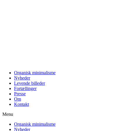
Videre
til
indhold
Organisk minimalisme
Nyheder
Levende billeder
Fortællinger
Presse
Om
Kontakt
Menu
Organisk minimalisme
Nyheder