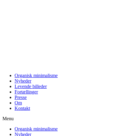
Videre
til
indhold
Organisk minimalisme
Nyheder
Levende billeder
Fortællinger
Presse
Om
Kontakt
Menu
Organisk minimalisme
Nyheder